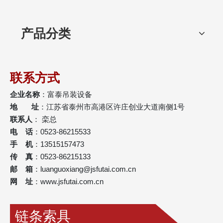
产品分类
联系方式
企业名称
：富泰吊装设备
地 址
：江苏省泰州市高港区许庄创业大道南侧1号
联系人
： 栾总
电 话
：0523-86215533
手 机
：13515157473
传 真
：0523-86215133
邮 箱
：
luanguoxiang@jsfutai.com.cn
网 址
：
www.jsfutai.com.cn
链条索具