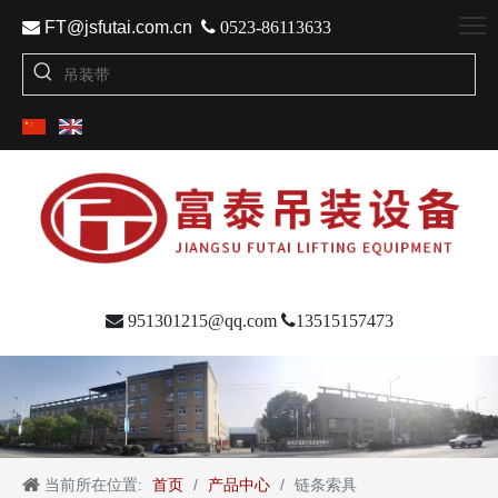

FT@jsfutai.com.cn

0523-86113633

951301215@qq.com

13515157473
当前所在位置:
首页
/
产品中心
/
链条索具