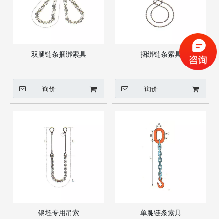
双腿链条捆绑索具
捆绑链条索具
询价
询价
钢坯专用吊索
单腿链条索具