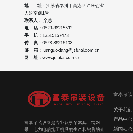
地 址
：江苏省泰州市高港区许庄创业
大道南侧1号
联系人
： 栾总
电 话
：0523-86215533
手 机
：13515157473
传 真
：0523-86215133
邮 箱
：
luanguoxiang@jsfutai.com.cn
网 址
：
www.jsfutai.com.cn
富泰吊装
关于我们
产品中心
富泰吊装设备是专业从事吊索具、绳网
新闻动态
带、电力电信施工机具的生产和销售的企