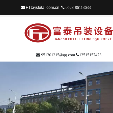

FT@jsfutai.com.cn

0523-86113633

951301215@qq.com

13515157473