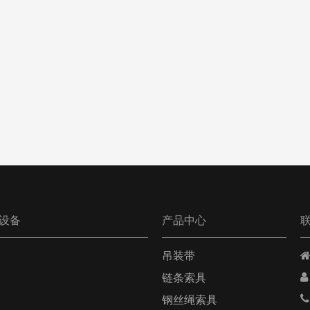
设备
产品中心
吊装带


链条索具

钢丝绳索具