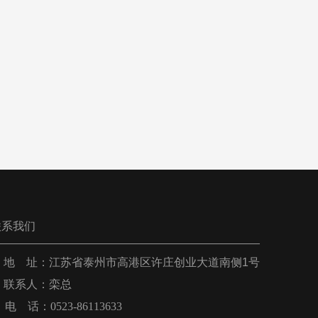
联系我们
 地 址：
江苏省泰州市高港区许庄创业大道南侧1号
联系人：栾总
电 话：0523-86113633