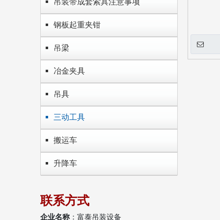
吊装带成套索具注意事项
钢板起重夹钳
吊梁
冶金夹具
吊具
三动工具
搬运车
升降车
联系方式
企业名称
：富泰吊装设备