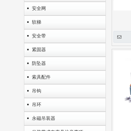
安全网
软梯
安全带
紧固器
防坠器
索具配件
吊钩
吊环
永磁吊装器