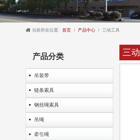
当前所在位置:
首页
/
产品中心
/
三动工具
三动
产品分类
吊装带
链条索具
钢丝绳索具
吊绳
牵引绳