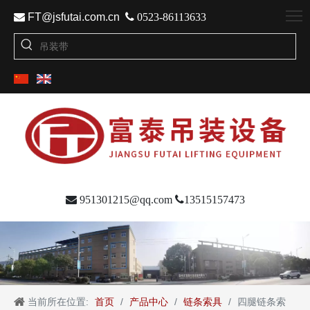

FT@jsfutai.com.cn

0523-86113633

951301215@qq.com

13515157473
当前所在位置:
首页
/
产品中心
/
链条索具
/
四腿链条索