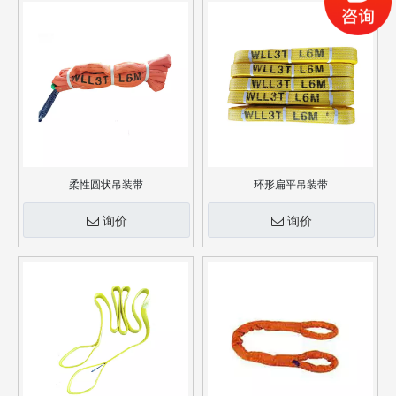
柔性圆状吊装带
环形扁平吊装带
询价
询价