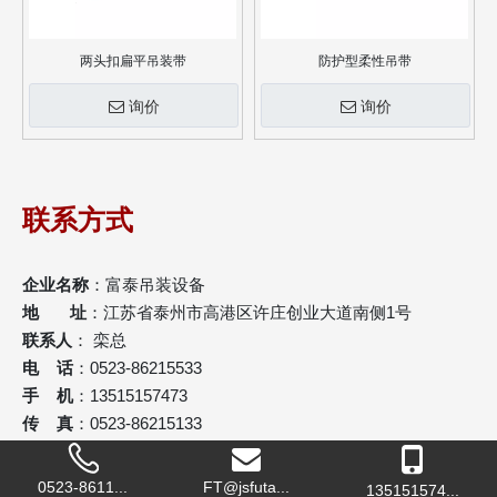
两头扣扁平吊装带
防护型柔性吊带
询价
询价
联系方式
企业名称
：富泰吊装设备
地 址
：江苏省泰州市高港区许庄创业大道南侧1号
联系人
： 栾总
电 话
：0523-86215533
手 机
：13515157473
传 真
：0523-86215133
邮 箱
：
luanguoxiang@jsfutai.com.cn
网 址
：
www.jsfutai.com.cn
0523-8611...
FT@jsfuta...
135151574...