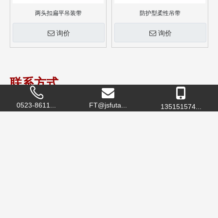
两头扣扁平吊装带
防护型柔性吊带
询价
询价
联系方式
0523-8611...
FT@jsfuta...
135151574...
企业名称
：富泰吊装设备
地 址
：江苏省泰州市高港区许庄创业大道南侧1号
联系人
： 栾总
电 话
：0523-86215533
手 机
：13515157473
传 真
：0523-86215133
邮 箱
：
luanguoxiang@jsfutai.com.cn
网 址
：
www.jsfutai.com.cn