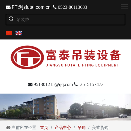

FT@jsfutai.com.cn

0523-86113633

951301215@qq.com

13515157473
当前所在位置:
首页
/
产品中心
/
吊钩
/
美式货钩