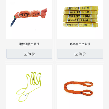
柔性圆状吊装带
环形扁平吊装带
询价
询价