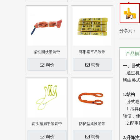
分享到：
柔性圆状吊装带
环形扁平吊装带
产品描
询价
询价
一、卧
通过机
钢由卧
1.结构
卧式卷
1.吊具
轻便，
2.配
两头扣扁平吊装带
防护型柔性吊带
询价
询价
2.升降