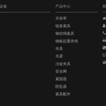
设备
产品中心
吊装带


链条索具

钢丝绳索具
钢板起重夹钳

吊具
吊梁

冶金夹具
安全网
紧固器
防坠器
索具配件