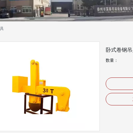
具
卧式卷钢
数量：