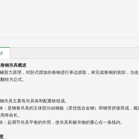
述
式卷钢吊具概述
械剪力原理，对卧式摆放的卷钢进行单边抓取，来完成卷钢的装卸，当改
式翻转为立式。
钢吊具主要有吊具体和配重铁组成。
体：是钢卷吊具的主体部分由钢板（
质
优低合金钢）和钢管拼接而成，截
使用寿命长。
重铁：起调节吊具平衡的作用，使吊具和被吊物的重心在一条线内。
注意