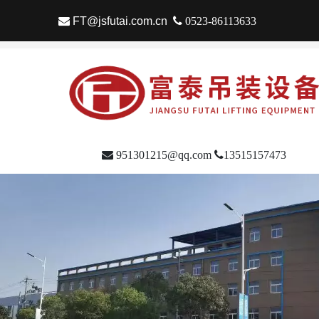

FT@jsfutai.com.cn

0523-86113633

951301215@qq.com

13515157473