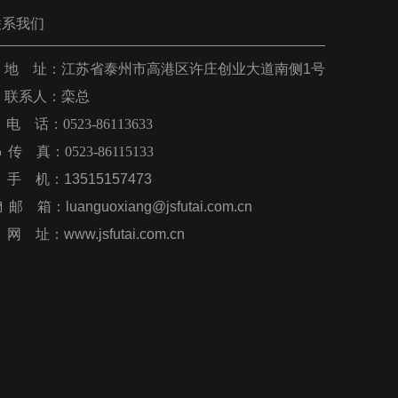
联系我们
 地 址：
江苏省泰州市高港区许庄创业大道南侧1号
联系人：栾总
电 话：0523-86113633

传 真：
0523-86115133
手 机：
13515157473

邮 箱：
luanguoxiang@jsfutai.com.cn
网 址：
www.jsfutai.com.cn