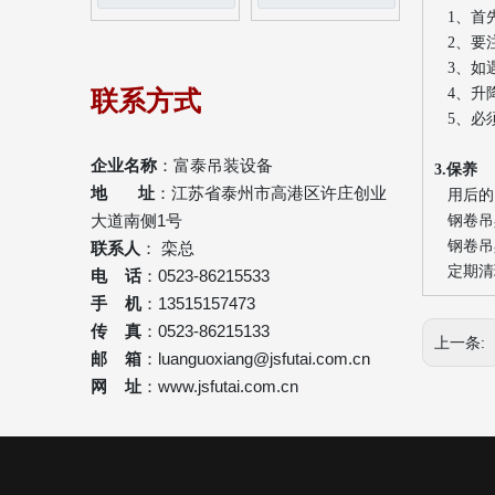
1、首
2、要
3、如
联系方式
4、升
5、必
企业名称
：富泰吊装设备
3.保养
地 址
：江苏省泰州市高港区许庄创业
用后的
大道南侧1号
钢卷吊
钢卷吊
联系人
： 栾总
定期清
电 话
：0523-86215533
手 机
：13515157473
传 真
：0523-86215133
上一条:
邮 箱
：
luanguoxiang@jsfutai.com.cn
网 址
：
www.jsfutai.com.cn