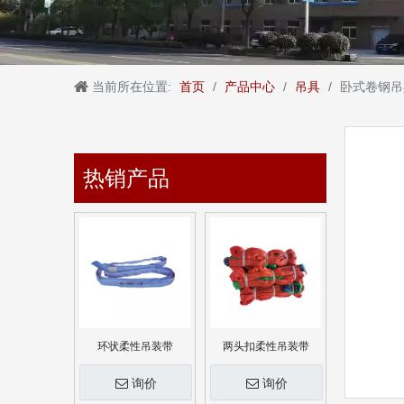
当前所在位置:
首页
/
产品中心
/
吊具
/
卧式卷钢吊
热销产品
环状柔性吊装带
两头扣柔性吊装带
询价
询价