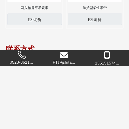
两头扣扁平吊装带
防护型柔性吊带
询价
询价
联系方式
0523-8611...
FT@jsfuta...
135151574...
企业名称
：富泰吊装设备
地 址
：江苏省泰州市高港区许庄创业大道南侧1号
联系人
： 栾总
电 话
：0523-86215533
手 机
：13515157473
传 真
：0523-86215133
邮 箱
：
luanguoxiang@jsfutai.com.cn
网 址
：
www.jsfutai.com.cn