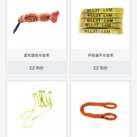
柔性圆状吊装带
环形扁平吊装带
询价
询价