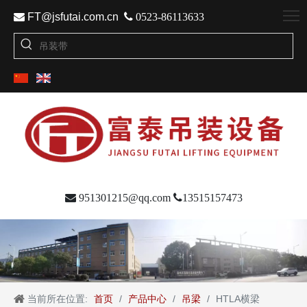

FT@jsfutai.com.cn

0523-86113633

951301215@qq.com

13515157473
当前所在位置:
首页
/
产品中心
/
吊梁
/
HTLA横梁