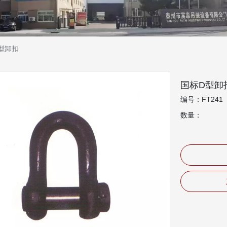
型卸扣
国标D型卸
编号：FT241
数量：