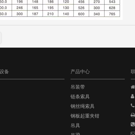
设备
产品中心
吊装带


链条索具

钢丝绳索具
钢板起重夹钳

吊具