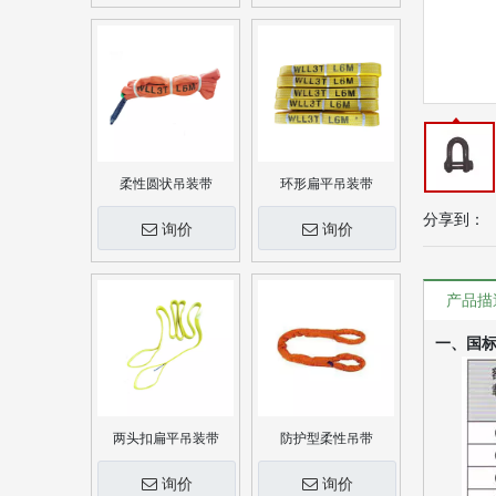
柔性圆状吊装带
环形扁平吊装带
分享到：
询价
询价
产品描
一、国标
两头扣扁平吊装带
防护型柔性吊带
询价
询价