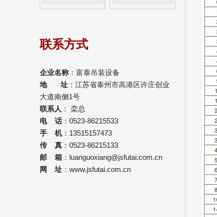
联系方式
企业名称
：富泰吊装设备
地 址
：江苏省泰州市高港区许庄创业
大道南侧1号
联系人
： 栾总
电 话
：0523-86215533
手 机
：13515157473
传 真
：0523-86215133
邮 箱
：
luanguoxiang@jsfutai.com.cn
网 址
：
www.jsfutai.com.cn