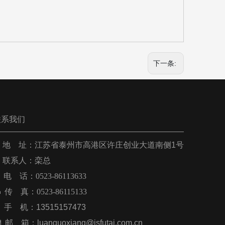
下一条:
联系我们
 地 址：
江苏省泰州市高港区许庄创业大道南侧1号
联系人：栾总
电 话：0523-86113633

传 真：
0523-86115133
手 机：
13515157473

邮 箱：
luanguoxiang@jsfutai.com.cn