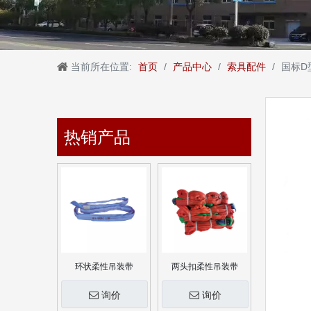
当前所在位置:
首页
/
产品中心
/
索具配件
/
国标D
热销产品
环状柔性吊装带
两头扣柔性吊装带
询价
询价