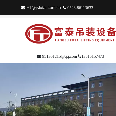

FT@jsfutai.com.cn

0523-86113633

951301215@qq.com

13515157473