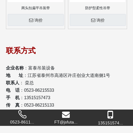
两头扣扁平吊装带
防护型柔性吊带
询价
询价
联系方式
企业名称
：富泰吊装设备
地 址
：江苏省泰州市高港区许庄创业大道南侧1号
联系人
： 栾总
电 话
：0523-86215533
手 机
：13515157473
传 真
：0523-86215133
邮 箱
：
luanguoxiang@jsfutai.com.cn
网 址
：
www.jsfutai.com.cn
0523-8611...
FT@jsfuta...
135151574...