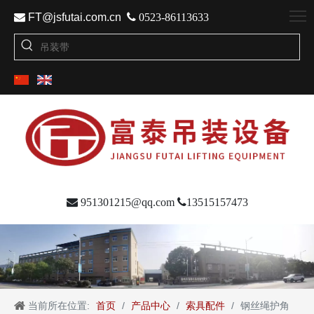

FT@jsfutai.com.cn

0523-86113633

951301215@qq.com

13515157473
当前所在位置:
首页
/
产品中心
/
索具配件
/
钢丝绳护角