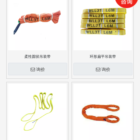
柔性圆状吊装带
环形扁平吊装带
询价
询价