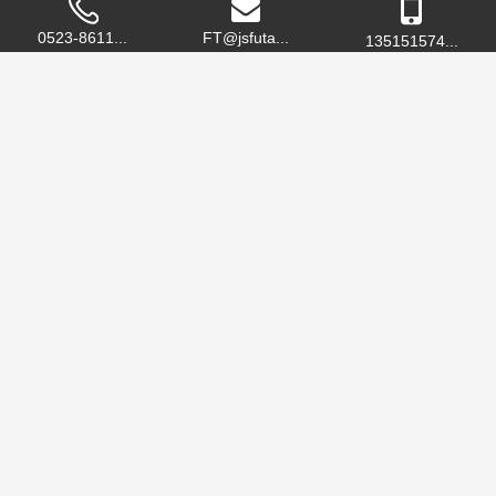
0523-8611...
FT@jsfuta...
135151574...
富泰吊装设备是专业从事吊索具、绳网带、电力电信施工机具
的生产和销售的企业，公司拥有雄厚的研发和生产能力，在同
行业中具有较强的竞争力！

泰州市绳网吊索具行业协会副会长单位

泰州市高港区许庄商会会员单位
富泰吊装设备
产品中心