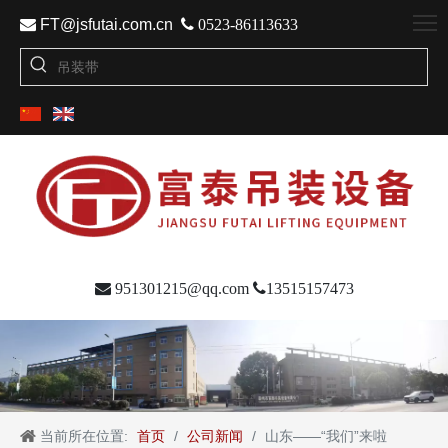

FT@jsfutai.com.cn

0523-86113633

951301215@qq.com

13515157473
当前所在位置:
首页
/
公司新闻
/
山东——“我们”来啦